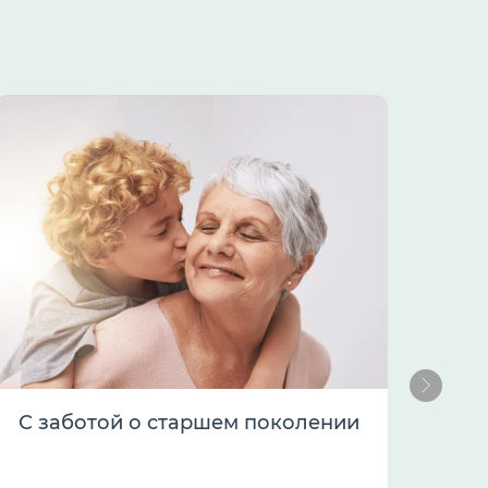
С заботой о старшем поколении
Ко
оп
ин