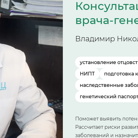
Консульт
врача-ген
Владимир Нико
установление отцовст
НИПТ
подготовка 
наследственные забо
генетический паспор
Поможет выявить потен
Рассчитает риски разви
заболеваний и назначи