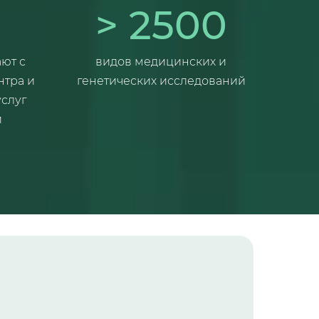
> 2500
ают с
видов медицинских и
нтра и
генетических исследований
услуг
й