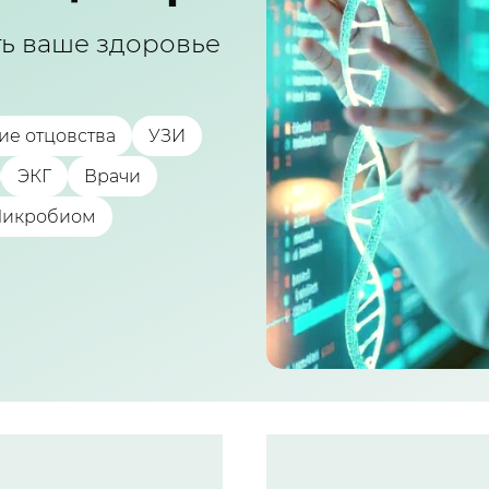
ть ваше здоровье
ие отцовства
УЗИ
ЭКГ
Врачи
икробиом