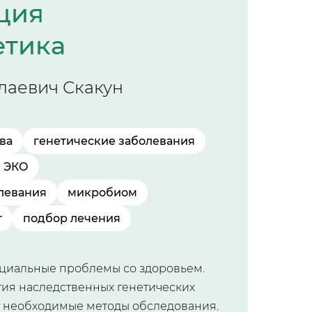
ация
етика
лаевич Скакун
ва
генетические заболевания
к ЭКО
левания
микробиом
т
подбор лечения
циальные проблемы со здоровьем.
тия наследственных генетических
т необходимые методы обследования.