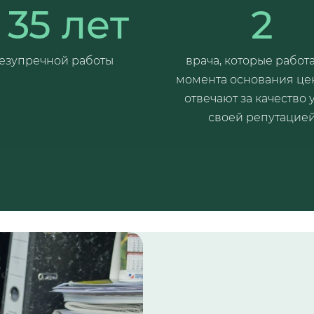
 35 лет
2
езупречной работы
врача, которые работ
момента основания це
отвечают за качество 
своей репутацие