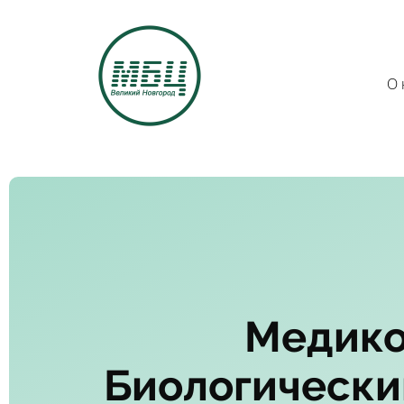
О 
Медико
Биологически