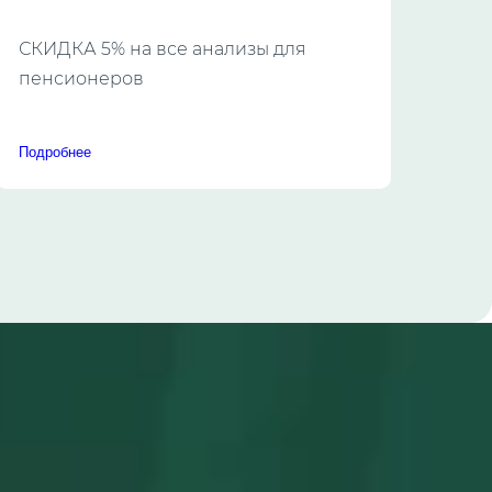
со
СКИДКА 5% на все анализы для
Ком
пенсионеров
инф
300
Подробнее
Подр