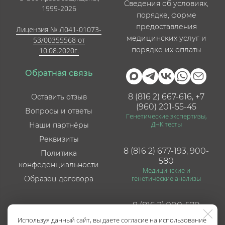
Сведения об условиях,
1999-2026
порядке, форме
предоставления
Лицензия № Л041-01073-
медицинских услуг и
53/00355568 от
порядке их оплаты
10.08.2020г.
Обратная связь
8 (816 2) 667-616, +7
Оставить отзыв
(960) 201-55-45
Вопросы и ответы
Генетические экспертизы,
ДНК тесты
Наши партнёры
Реквизиты
8 (816 2) 677-193, 900-
Политика
580
конфеденциальности
Медицинские и
генетические анализы
Образец договора
8 (816 2) 900-570
Приём врачей, УЗИ, ЭКГ
Используя данный сайт, вы даете согласие на использование